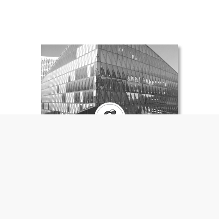
WER NUTZT ARQIVIS
Arqivis ist ein beeindruckendes
Instrument, um Ihre Projekte
jederzeit und von überall im Auge
zur behalten.