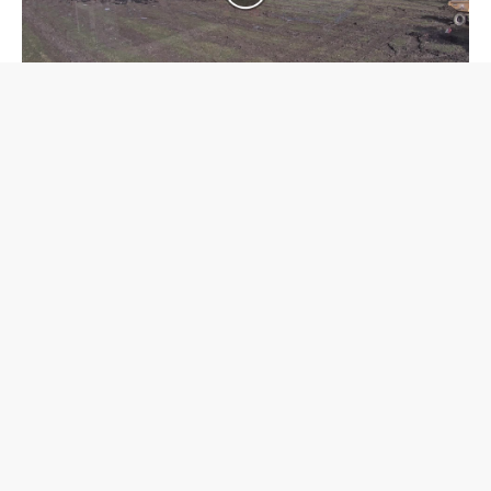
RETOUR AU PAYS | I. CUCHE MONNIER 2014 |
YVERDON